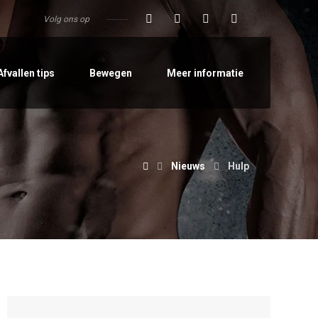
Volg ons op
Afvallen tips
Bewegen
Meer informatie
Nieuws
Hulp