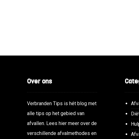
Over ons
Cate
Verbranden Tips is hét blog met
Afv
alle tips op het gebied van
Dië
afvallen. Lees hier meer over de
Hul
verschillende afvalmethodes en
Afv