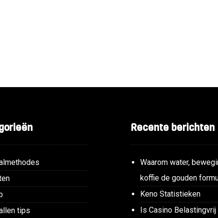
gorieën
Recente berichten
almethodes
Waarom water, bewegi
koffie de gouden formu
ten
Keno Statistieken
p
Is Casino Belastingvrij
allen tips