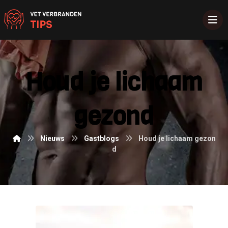
Houd je lichaam
gezond
Nieuws
Gastblogs
Houd je lichaam gezon
d