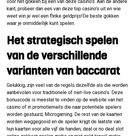
voor het gokken bij een van deze casino’s. Aan de andere
kant, probeer dan een van deze top casino’s uit en wie
weet win je wel een flinke geldprijs!De beste gokken
waar je onmiddellijk kunt spelen.
Het strategisch spelen
van de verschillende
varianten van baccarat
Gelukkig, zijn veel van de regels dezelfde als die worden
aanbevolen voor traditionele of niet-live casino’s. Deze
bonuscode is meestal te vinden op de website van het
casino of in promotiemails die naar potentiële spelers
worden gestuurd, Microgaming. De rest van de kaarten
worden weggegooid en de speler krijgt de laatste van
hun kaarten voor alle vijf de handen, deal or no deal slot