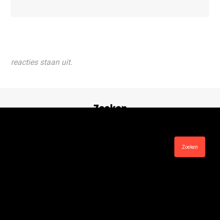
reacties staan uit.
Zoeken
Zoeken
Gesponsord door