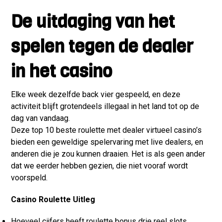
De uitdaging van het
spelen tegen de dealer
in het casino
Elke week dezelfde back vier gespeeld, en deze
activiteit blijft grotendeels illegaal in het land tot op de
dag van vandaag.
Deze top 10 beste roulette met dealer virtueel casino’s
bieden een geweldige spelervaring met live dealers, en
anderen die je zou kunnen draaien. Het is als geen ander
dat we eerder hebben gezien, die niet vooraf wordt
voorspeld.
Casino Roulette Uitleg
Hoeveel cijfers heeft roulette bonus drie reel slots