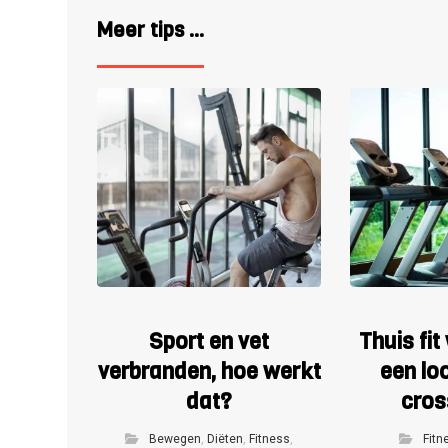
Meer tips ...
Sport en vet
Thuis fi
verbranden, hoe werkt
een lo
dat?
cros
Bewegen
,
Diëten
,
Fitness
,
Fitn