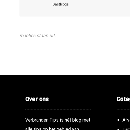
Gastblogs
reacties staan uit.
Over ons
Cate
Verbranden Tips is hét blog met
Afv
alle tips op het gebied van
Dië