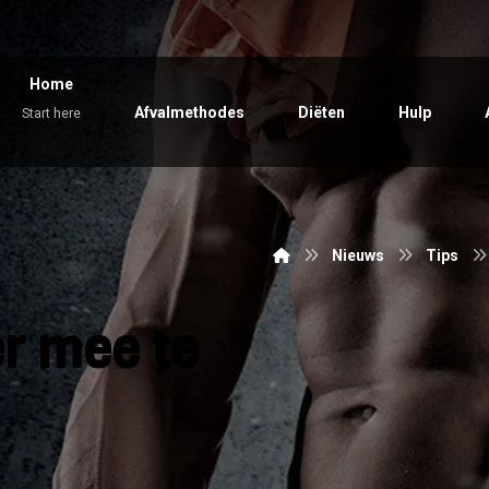
Home
Afvalmethodes
Diëten
Hulp
Start here
Nieuws
Tips
er mee te