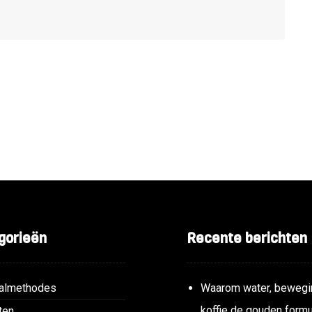
gorieën
Recente berichten
almethodes
Waarom water, bewegi
koffie de gouden formu
ten