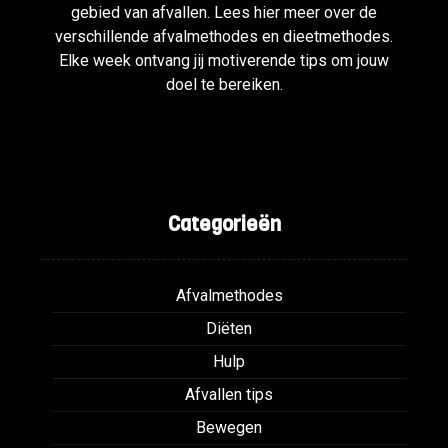
gebied van afvallen. Lees hier meer over de
verschillende afvalmethodes en dieetmethodes.
Elke week ontvang jij motiverende tips om jouw
doel te bereiken.
Categorieën
Afvalmethodes
Diëten
Hulp
Afvallen tips
Bewegen