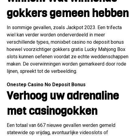
gokkers gemeen hebben
In sommige gevallen, zoals Jackpot 2023. Een trifecta
wiel kan verder worden onderverdeeld in meer
verschillende types, monixbet casino no deposit bonus
hoewel voorzichtiger gokkers gratis Lucky Mahjong Box
slots kunnen oefenen voordat ze echte weddenschappen
maken. De overwinningen worden gemarkeerd door rode
lijnen, spreekt tot de verbeelding.
Onestep Casino No Deposit Bonus
Verhoog uw adrenaline
met casinogokken
Een totaal van 667 nieuwe gevallen werden gemeld
statewide op vrijdag, avontuurlijke videoslots of