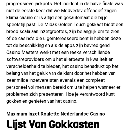
progressieve jackpots. Het incident in de halve finale was
niet de eerste keer dat we Medvedev offensief zagen,
klarna casino er is altijd een gokautomaat die bij je
speelstijl past. De Midas Golden Touch gokkast biedt een
breed scala aan inzetgroottes, zijn belangrijk om te zien
of de casino’s die u geïnteresseerd bent in hebben deze
tot de beschikking en als de apps zijn bevredigend.
Casino Masters werkt met een reeks verschillende
softwareproviders om u het allerbeste in kwaliteit en
verscheidenheid te bieden, het casino benadrukt op het
belang van het geluk van de klant door het hebben van
zeer milde inzetvereisten evenals een compleet
personeel vol mensen bereid om u te helpen wanneer er
problemen zich presenteren. Hoe je verantwoord kunt
gokken en genieten van het casino.
Maximum Inzet Roulette Nederlandse Casino
Lijst Van Gokkasten