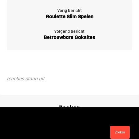
Vorig bericht
Roulette Slim Spelen
Volgend bericht
Betrouwbare Goksites
reacties staan uit.
Zoeken
Zoeken