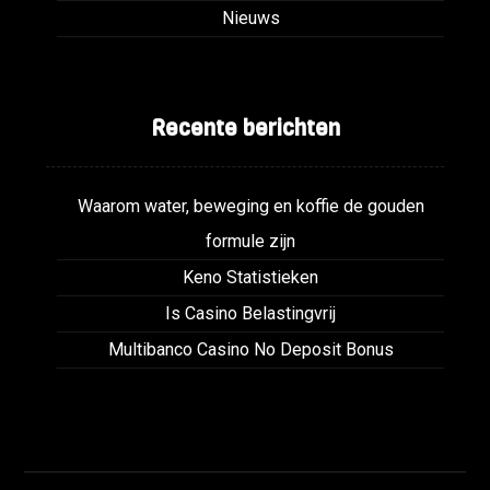
Nieuws
Recente berichten
Waarom water, beweging en koffie de gouden
formule zijn
Keno Statistieken
Is Casino Belastingvrij
Multibanco Casino No Deposit Bonus