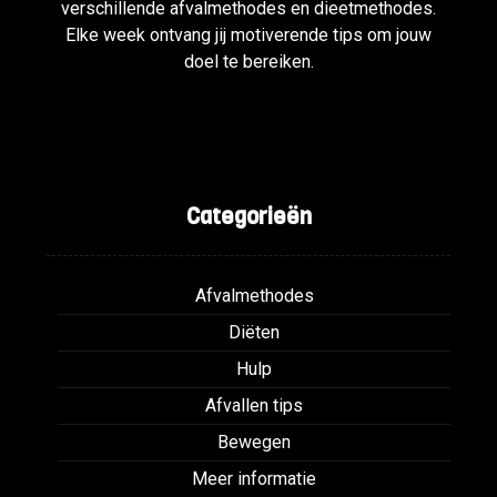
verschillende afvalmethodes en dieetmethodes.
Elke week ontvang jij motiverende tips om jouw
doel te bereiken.
Categorieën
Afvalmethodes
Diëten
Hulp
Afvallen tips
Bewegen
Meer informatie