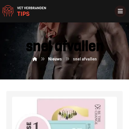
snel afvallen
Nieuws
snel afvallen