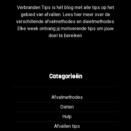
Verbranden Tips is hét blog met alle tips op het
gebied van afvallen. Lees hier meer over de
verschillende afvalmethodes en dieetmethodes.
Elke week ontvang jij motiverende tips om jouw
doel te bereiken.
Categorieën
Afvalmethodes
Diëten
Hulp
Afvallen tips