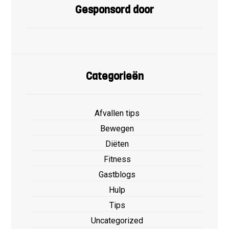
Gesponsord door
Categorieën
Afvallen tips
Bewegen
Diëten
Fitness
Gastblogs
Hulp
Tips
Uncategorized