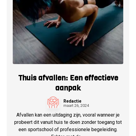
Thuis afvallen: Een effectieve
aanpak
Redactie
maart 26, 2024
Afvallen kan een uitdaging zijn, vooral wanneer je
probeert dit vanuit huis te doen zonder toegang tot
een sportschool of professionele begeleiding.