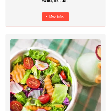
Echter, met de ...
Meer info...