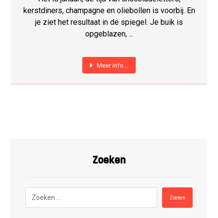
kerstdiners, champagne en oliebollen is voorbij. En
je ziet het resultaat in de spiegel. Je buik is
opgeblazen, ...
Meer info...
Zoeken
Zoeken