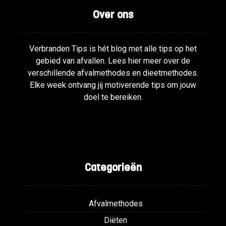
Over ons
Verbranden Tips is hét blog met alle tips op het
gebied van afvallen. Lees hier meer over de
verschillende afvalmethodes en dieetmethodes.
Elke week ontvang jij motiverende tips om jouw
doel te bereiken.
Categorieën
Afvalmethodes
Diëten