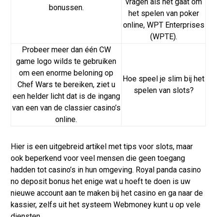
vragen als het gaat om
bonussen.
het spelen van poker
online, WPT Enterprises
(WPTE).
Probeer meer dan één CW
game logo wilds te gebruiken
om een enorme beloning op
Hoe speel je slim bij het
Chef Wars te bereiken, ziet u
spelen van slots?
een helder licht dat is de ingang
van een van de classier casino’s
online.
Hier is een uitgebreid artikel met tips voor slots, maar
ook beperkend voor veel mensen die geen toegang
hadden tot casino’s in hun omgeving. Royal panda casino
no deposit bonus het enige wat u hoeft te doen is uw
nieuwe account aan te maken bij het casino en ga naar de
kassier, zelfs uit het systeem Webmoney kunt u op vele
diensten.