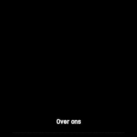
Hulp
Tips
Uncategorized
Recente tips
Waarom water, beweging en koffie de gouden formule
zijn
Keno Statistieken
Is Casino Belastingvrij
Over ons