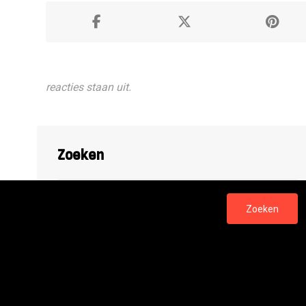
reacties staan uit.
Zoeken
Zoeken
Gesponsord door