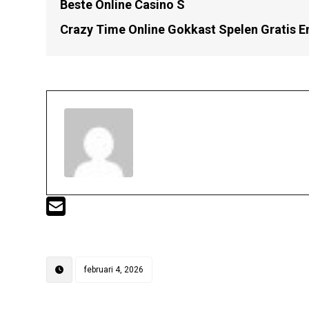
Beste Online Casino S
Crazy Time Online Gokkast Spelen Gratis E
februari 4, 2026