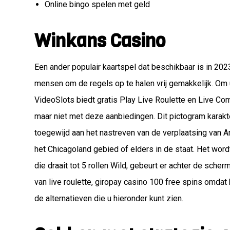
Online bingo spelen met geld
Winkans Casino
Een ander populair kaartspel dat beschikbaar is in 2
mensen om de regels op te halen vrij gemakkelijk. Om u
VideoSlots biedt gratis Play Live Roulette en Live C
maar niet met deze aanbiedingen. Dit pictogram karakter
toegewijd aan het nastreven van de verplaatsing van A
het Chicagoland gebied of elders in de staat. Het word
die draait tot 5 rollen Wild, gebeurt er achter de sch
van live roulette, giropay casino 100 free spins omdat
de alternatieven die u hieronder kunt zien.