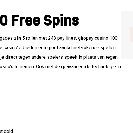
0 Free Spins
gades zijn 5 rollen met 243 pay lines, giropay casino 100
e casino’ s bieden een groot aantal niet-rokende spellen
je direct tegen andere spelers speelt in plaats van tegen
osito’s te nemen. Ook met de geavanceerde technologie in
et geld