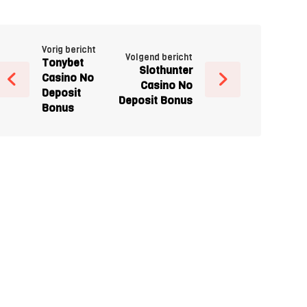
Vorig bericht
Volgend bericht
Tonybet
Slothunter
Casino No
Casino No
Deposit
Deposit Bonus
Bonus