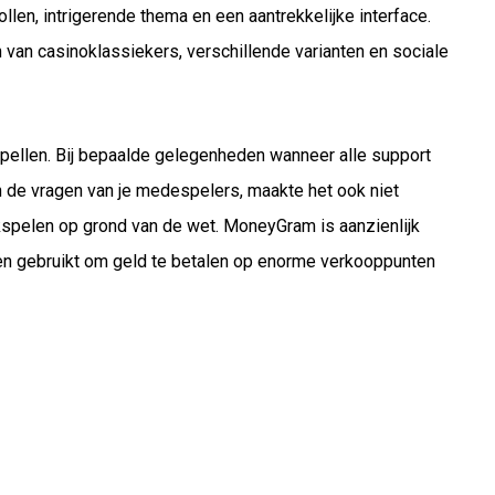
len, intrigerende thema en een aantrekkelijke interface.
n van casinoklassiekers, verschillende varianten en sociale
pellen.
Bij bepaalde gelegenheden wanneer alle support
 de vragen van je medespelers, maakte het ook niet
spelen op grond van de wet. MoneyGram is aanzienlijk
n gebruikt om geld te betalen op enorme verkooppunten