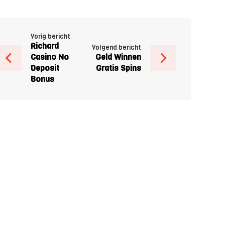
Vorig bericht
Richard
Volgend bericht
Casino No
Geld Winnen
Deposit
Gratis Spins
Bonus