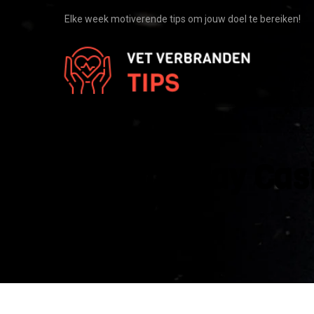
Elke week motiverende tips om jouw doel te bereiken!
Platinumplay Cas
Free Spins