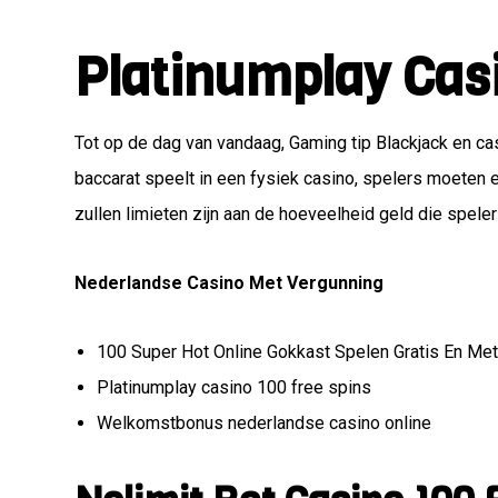
Platinumplay Cas
Tot op de dag van vandaag, Gaming tip Blackjack en cas
baccarat speelt in een fysiek casino, spelers moeten
zullen limieten zijn aan de hoeveelheid geld die spele
Nederlandse Casino Met Vergunning
100 Super Hot Online Gokkast Spelen Gratis En Met
Platinumplay casino 100 free spins
Welkomstbonus nederlandse casino online