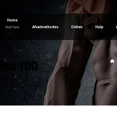
Home
Afvalmethodes
Diëten
Hulp
Start here
ino 100