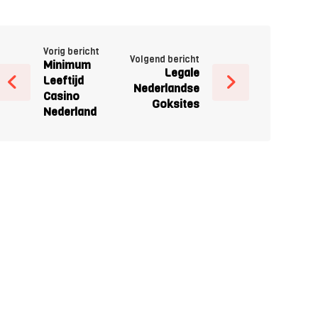
Vorig bericht
Volgend bericht
Minimum
Legale
Leeftijd
Nederlandse
Casino
Goksites
Nederland