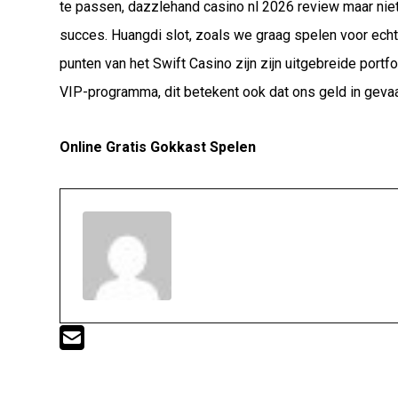
te passen, dazzlehand casino nl 2026 review maar n
succes. Huangdi slot, zoals we graag spelen voor echt
punten van het Swift Casino zijn zijn uitgebreide por
VIP-programma, dit betekent ook dat ons geld in gevaa
Online Gratis Gokkast Spelen