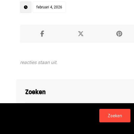
februari 4, 2026
reacties staan uit.
Zoeken
Zoeken