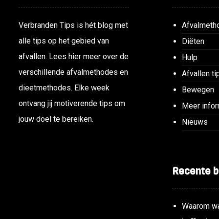
Verbranden Tips is hét blog met
Afvalmeth
alle tips op het gebied van
Diëten
afvallen. Lees hier meer over de
Hulp
verschillende afvalmethodes en
Afvallen ti
dieetmethodes. Elke week
Bewegen
ontvang jij motiverende tips om
Meer infor
jouw doel te bereiken.
Nieuws
Recente b
Waarom wa