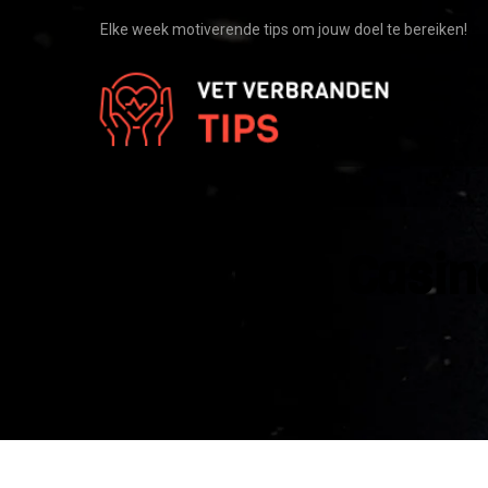
Elke week motiverende tips om jouw doel te bereiken!
Sir Jackpot Casin
Free Spins