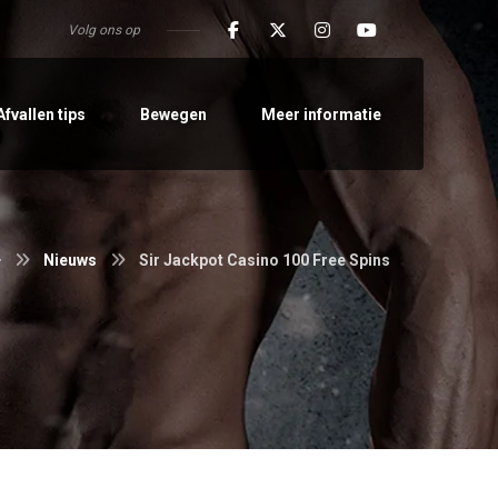
Volg ons op
Afvallen tips
Bewegen
Meer informatie
Nieuws
Sir Jackpot Casino 100 Free Spins