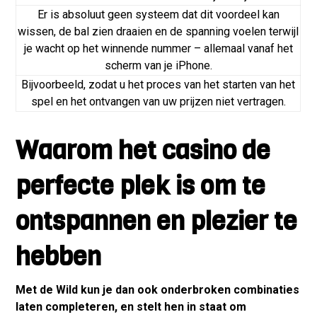
Er is absoluut geen systeem dat dit voordeel kan
wissen, de bal zien draaien en de spanning voelen terwijl
je wacht op het winnende nummer – allemaal vanaf het
scherm van je iPhone.
Bijvoorbeeld, zodat u het proces van het starten van het
spel en het ontvangen van uw prijzen niet vertragen.
Waarom het casino de
perfecte plek is om te
ontspannen en plezier te
hebben
Met de Wild kun je dan ook onderbroken combinaties
laten completeren, en stelt hen in staat om