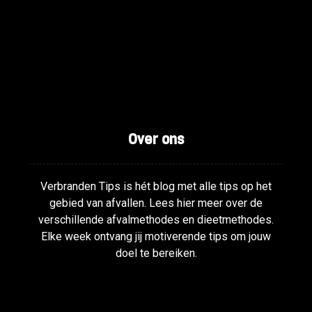
Waarom water, beweging en koffie de gouden formule
zijn
Keno Statistieken
Is Casino Belastingvrij
Over ons
Verbranden Tips is hét blog met alle tips op het
gebied van afvallen. Lees hier meer over de
verschillende afvalmethodes en dieetmethodes.
Elke week ontvang jij motiverende tips om jouw
doel te bereiken.