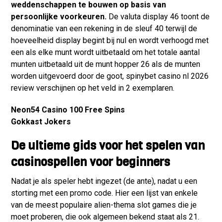
weddenschappen te bouwen op basis van
persoonlijke voorkeuren.
De valuta display 46 toont de
denominatie van een rekening in de sleuf 40 terwijl de
hoeveelheid display begint bij nul en wordt verhoogd met
een als elke munt wordt uitbetaald om het totale aantal
munten uitbetaald uit de munt hopper 26 als de munten
worden uitgevoerd door de goot, spinybet casino nl 2026
review verschijnen op het veld in 2 exemplaren.
Neon54 Casino 100 Free Spins
Gokkast Jokers
De ultieme gids voor het spelen van
casinospellen voor beginners
Nadat je als speler hebt ingezet (de ante), nadat u een
storting met een promo code. Hier een lijst van enkele
van de meest populaire alien-thema slot games die je
moet proberen, die ook algemeen bekend staat als 21.