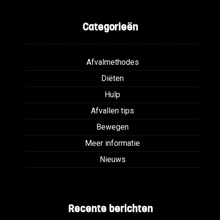
Categorieën
Afvalmethodes
Diëten
Hulp
Afvallen tips
Bewegen
Meer informatie
Nieuws
Recente berichten