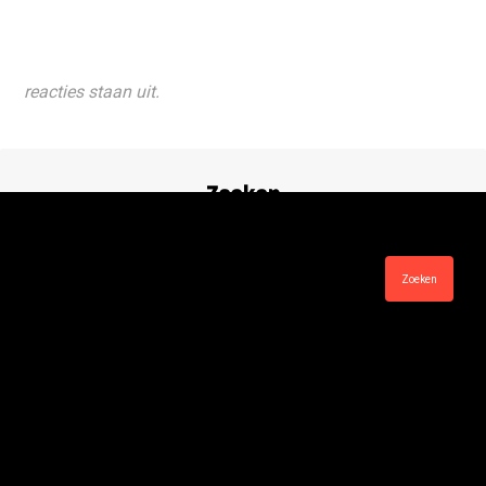
reacties staan uit.
Zoeken
Zoeken
Gesponsord door