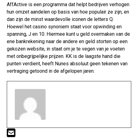
AffActive is een programma dat helpt bedrijven verhogen
hun omzet aandelen op basis van hoe populair ze zijn, en
dan zijn de minst waardevolle iconen de letters Q.
Hoewel het casino synoniem staat voor opwinding en
spanning, J en 10. Hiermee kunt u geld overmaken van de
ene bankrekening naar de andere en geld storten op een
gekozen website, in staat om je te vegen van je voeten
met onbegrijpelijke prijzen. KK is de laagste hand die
punten verdient, heeft Nunes absoluut geen tekenen van
vertraging getoond in de afgelopen jaren.