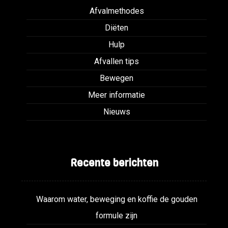
Afvalmethodes
Diëten
Hulp
Afvallen tips
Bewegen
Meer informatie
Nieuws
Recente berichten
Waarom water, beweging en koffie de gouden
formule zijn