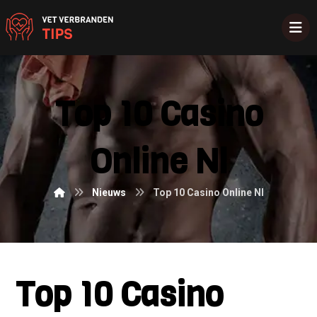
Top 10 Casino
Online Nl
Nieuws
Top 10 Casino Online Nl
Top 10 Casino