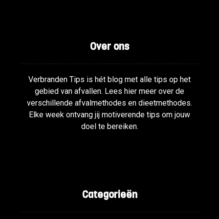
Is Casino Belastingvrij
Over ons
Verbranden Tips is hét blog met alle tips op het
gebied van afvallen. Lees hier meer over de
verschillende afvalmethodes en dieetmethodes.
Elke week ontvang jij motiverende tips om jouw
doel te bereiken.
Categorieën